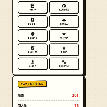
PIXIV
FANBOX
BOOTH
FANZA
DLSITE
FANTIA
DIGIKET
TORA
ALICE
BIGGYM
CATEGORIES
201
漫画
76
同人誌