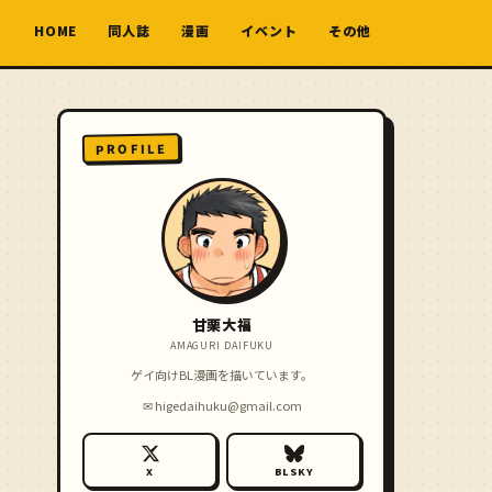
HOME
同人誌
漫画
イベント
その他
PROFILE
甘栗大福
AMAGURI DAIFUKU
ゲイ向けBL漫画を描いています。
✉
higedaihuku@gmail.com
X
BLSKY