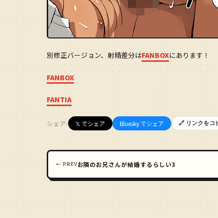
別修正バージョン、射精差分は
FANBOX
にあります！
FANBOX
FANTIA
シェア:
𝕏 でシェア
Bluesky でシェア
🔗 リンクをコ
← PREV
お隣のお兄さんが結婚するらしい3