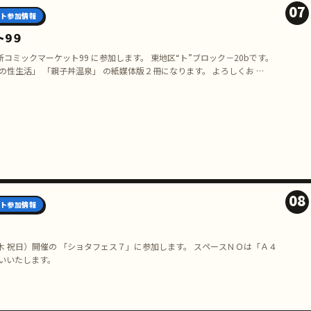
07
ト参加情報
ト9９
） 新コミックマーケット99 に参加します。 東地区“ト”ブロック－20bです。
の性生活」 「親子丼温泉」 の紙媒体版２冊になります。 よろしくお …
08
ト参加情報
 祝日）開催の 「ショタフェス７」に参加します。 スペースＮＯは「Ａ４
願いいたします。