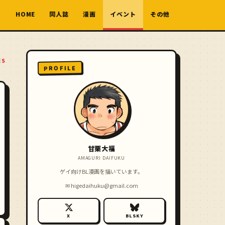
HOME
同人誌
漫画
イベント
その他
ES
PROFILE
甘栗大福
AMAGURI DAIFUKU
ゲイ向けBL漫画を描いています。
✉
higedaihuku@gmail.com
X
BLSKY