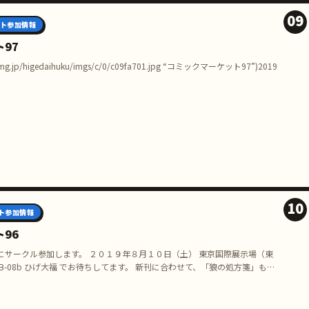
09
ト参加情報
97
blogimg.jp/higedaihuku/imgs/c/0/c09fa701.jpg “コミックマーケット97”)2019
10
ト参加情報
96
にサークル参加します。 ２０１９年８月１０日（土） 東京国際展示場（東
B-08b ひげ大福 でお待ちしてます。 新刊に合わせて、「狼の処方箋」も久