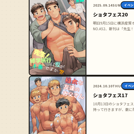
2025.09.14
SUN
イベン
ショタフェス20
明日9月15日に横浜産貿
NO.A52、新刊は「先
2024.10.10
THU
イベ
ショタフェス17
10月13日のショタフェス
持って行きますが、数に
も …