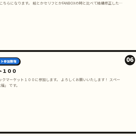
こちらになります。 絵とかセリフとかFANBOXの時と比べて結構修正したの
06
ント参加情報
ト１００
ックマーケット１００に参加します。 よろしくお願いいたします！ スペー
大福」 です。