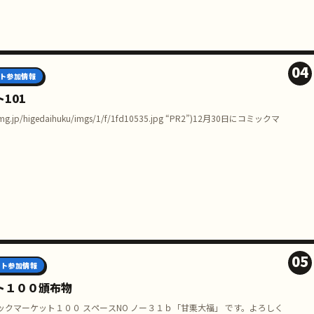
04
ト参加情報
101
blogimg.jp/higedaihuku/imgs/1/f/1fd10535.jpg “PR2”)12月30日にコミックマ
05
ント参加情報
ト１００頒布物
クマーケット１００ スペースNO ノー３１ｂ「甘栗大福」 です。よろしく