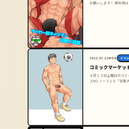
お願いします！ 頒布物は
で、 …
2022.07.11
MON
イベ
コミックマーケッ
８月１３日土曜日のコミ
スNO ノー３１ｂ「甘栗