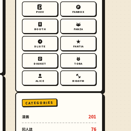
PIXIV
FANBOX
BOOTH
FANZA
DLSITE
FANTIA
DIGIKET
TORA
ALICE
BIGGYM
CATEGORIES
201
漫画
76
同人誌