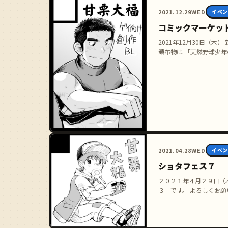
2021.12.29
WED
イベン
コミックマーケッ
2021年12月30日（木
頒布物は 「天然野球少年
2021.04.28
WED
イベン
ショタフェス７
２０２１年４月２９日（木
３」です。 よろしくお